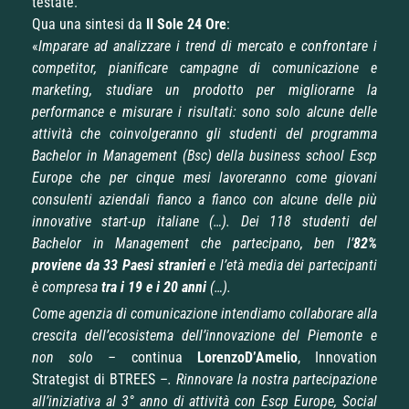
testate.
Qua una sintesi da
Il Sole 24 Ore
:
«
Imparare ad analizzare i trend di mercato e confrontare i
competitor, pianificare campagne di comunicazione e
marketing, studiare un prodotto per migliorarne la
performance e misurare i risultati: sono solo alcune delle
attività che coinvolgeranno gli studenti del programma
Bachelor in Management (Bsc) della business school Escp
Europe che per cinque mesi lavoreranno come giovani
consulenti aziendali fianco a fianco con alcune delle più
innovative start-up italiane (…). Dei 118 studenti del
Bachelor in Management che partecipano, ben l’
82%
proviene da 33 Paesi stranieri
e l’età media dei partecipanti
è compresa
tra i 19 e i 20 anni
(…).
Come agenzia di comunicazione intendiamo collaborare alla
crescita dell’ecosistema dell’innovazione del Piemonte e
non solo –
continua
Lorenzo
D’Amelio
, Innovation
Strategist di BTREES –
. Rinnovare la nostra partecipazione
all’iniziativa al 3° anno di attività con Escp Europe, Social